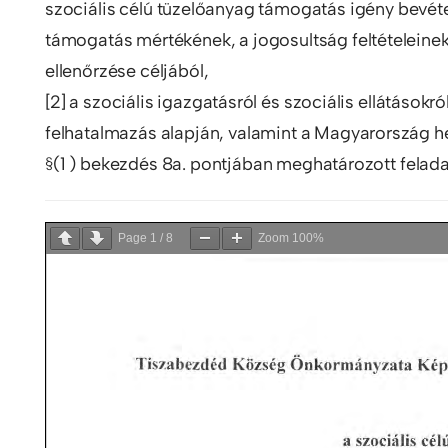
szociális célú tüzelőanyag támogatás igény bevéte
támogatás mértékének, a jogosultság feltételeinek
ellenőrzése céljából,
[2] a szociális igazgatásról és szociális ellátásokró
felhatalmazás alapján, valamint a Magyarország he
§(1 ) bekezdés 8a. pontjában meghatározott feladat
Page
1
/
8
Zoom
100%