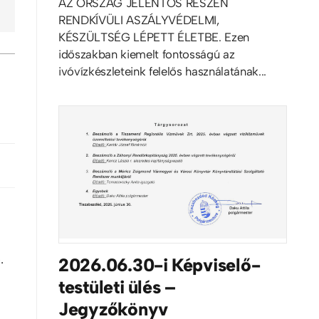
AZ ORSZÁG JELENTŐS RÉSZÉN
RENDKÍVÜLI ASZÁLYVÉDELMI,
KÉSZÜLTSÉG LÉPETT ÉLETBE. Ezen
időszakban kiemelt fontosságú az
ivóvízkészleteink felelős használatának...
.
2026.06.30-i Képviselő-
testületi ülés –
Jegyzőkönyv