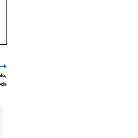
ló,
oda