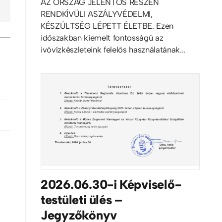
AZ ORSZÁG JELENTŐS RÉSZÉN
RENDKÍVÜLI ASZÁLYVÉDELMI,
KÉSZÜLTSÉG LÉPETT ÉLETBE. Ezen
időszakban kiemelt fontosságú az
ivóvízkészleteink felelős használatának...
2026.06.30-i Képviselő-
testületi ülés –
Jegyzőkönyv