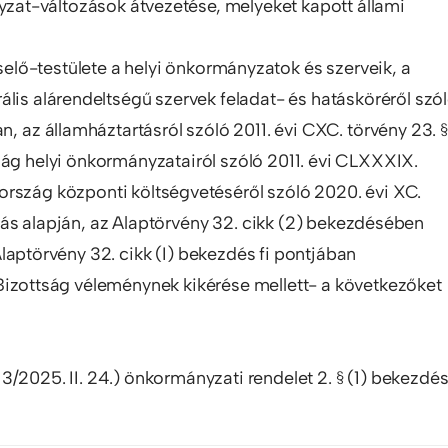
nyzat-változások átvezetése, melyeket kapott állami
ő-testülete a helyi önkormányzatok és szerveik, a
lis alárendeltségű szervek feladat- és hatásköréről szó
n, az államháztartásról szóló 2011. évi CXC. törvény 23. §
zág helyi önkormányzatairól szóló 2011. évi CLXXXIX.
ország központi költségvetéséről szóló 2020. évi XC.
ás alapján, az Alaptörvény 32. cikk (2) bekezdésében
laptörvény 32. cikk (I) bekezdés fi pontjában
Bizottság véleménynek kikérése mellett- a következőket
/2025. II. 24.) önkormányzati rendelet 2. § (1) bekezdé