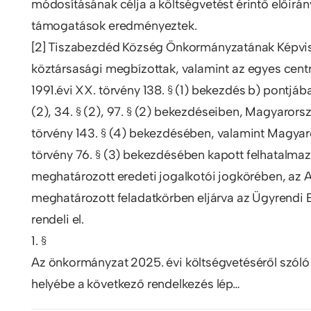
módosításának célja a költségvetést érintő előirá
támogatások eredményeztek.
[2] Tiszabezdéd Község Önkormányzatának Képvisel
köztársasági megbízottak, valamint az egyes centrá
1991.évi XX. törvény 138. § (1) bekezdés b) pontjába
(2), 34. § (2), 97. § (2) bekezdéseiben, Magyarors
törvény 143. § (4) bekezdésében, valamint Magyar
törvény 76. § (3) bekezdésében kapott felhatalmaz
meghatározott eredeti jogalkotói jogkörében, az A
meghatározott feladatkörben eljárva az Ügyrendi 
rendeli el.
1. §
Az önkormányzat 2025. évi költségvetéséről szóló 3
helyébe a következő rendelkezés lép…