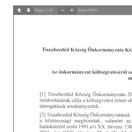
Page
1
/
42
Zoom
100%