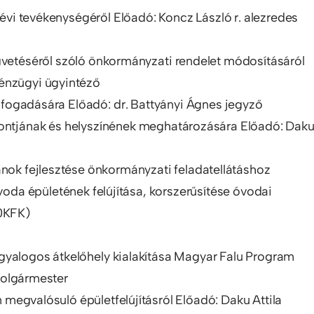
vi tevékenységéről Előadó: Koncz László r. alezredes
gvetéséről szóló önkormányzati rendelet módosításáról
pénzügyi ügyintéző
 elfogadására Előadó: dr. Battyányi Ágnes jegyző
pontjának és helyszínének meghatározására Előadó: Dak
anok fejlesztése önkormányzati feladatellátáshoz
da épületének felújítása, korszerűsítése óvodai
/0KFK)
sa, gyalogos átkelőhely kialakítása Magyar Falu Program
polgármester
egvalósuló épületfelújításról Előadó: Daku Attila