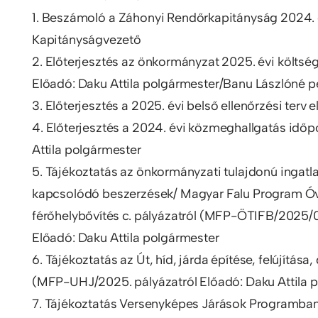
1. Beszámoló a Záhonyi Rendőrkapitányság 2024. é
Kapitányságvezető
2. Előterjesztés az önkormányzat 2025. évi költsé
Előadó: Daku Attila polgármester/Banu Lászlóné 
3. Előterjesztés a 2025. évi belső ellenőrzési terv
4. Előterjesztés a 2024. évi közmeghallgatás idő
Attila polgármester
5. Tájékoztatás az önkormányzati tulajdonú ingatl
kapcsolódó beszerzések/ Magyar Falu Program Óvo
férőhelybővítés c. pályázatról (MFP-ÖTIFB/2025
Előadó: Daku Attila polgármester
6. Tájékoztatás az Út, híd, járda építése, felújítá
(MFP-UHJ/2025. pályázatról Előadó: Daku Attila 
7. Tájékoztatás Versenyképes Járások Programban m