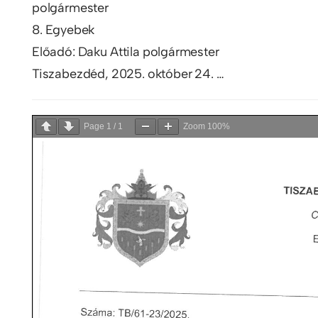
polgármester
8. Egyebek
Előadó: Daku Attila polgármester
Tiszabezdéd, 2025. október 24. …
Page
1
/
1
Zoom
100%