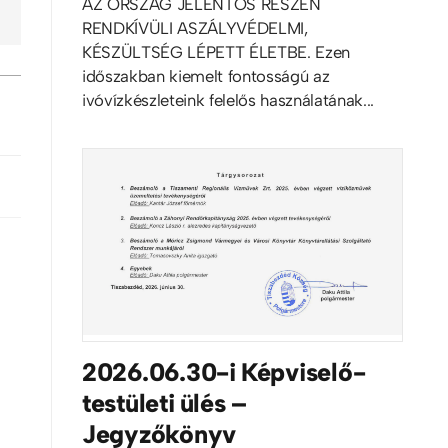
AZ ORSZÁG JELENTŐS RÉSZÉN
RENDKÍVÜLI ASZÁLYVÉDELMI,
KÉSZÜLTSÉG LÉPETT ÉLETBE. Ezen
időszakban kiemelt fontosságú az
ivóvízkészleteink felelős használatának...
2026.06.30-i Képviselő-
testületi ülés –
Jegyzőkönyv