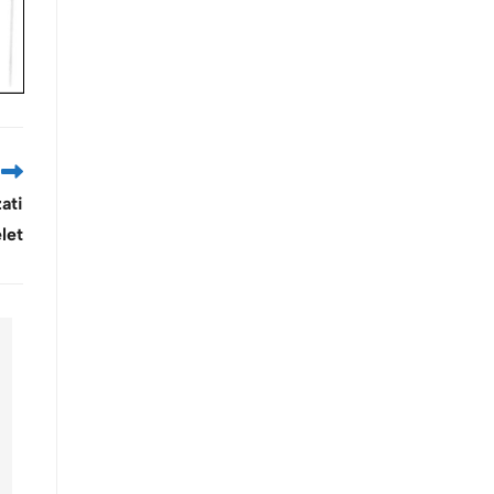
ati
let