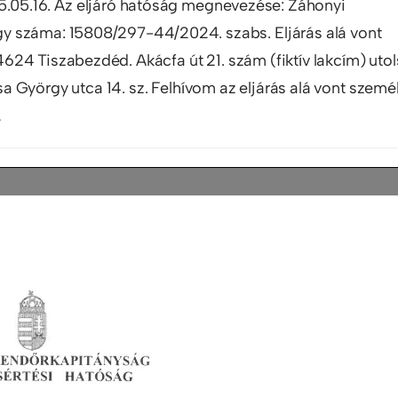
25.05.16. Az eljáró hatóság megnevezése: Záhonyi
y száma: 15808/297-44/2024. szabs. Eljárás alá vont
624 Tiszabezdéd. Akácfa út 21. szám (fiktív lakcím) uto
 György utca 14. sz. Felhívom az eljárás alá vont szemé
…