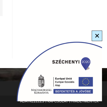
×
ADATKEZELÉS
KAPCSOLAT
HIRDETMÉNYEK