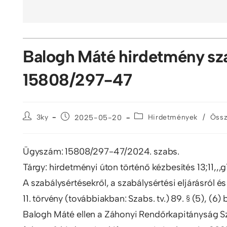
Balogh Máté hirdetmény sz
15808/297-47
/
3ky
2025-05-20
Hirdetmények
Össz
Ügyszám: 15808/297-47/2024. szabs.
Tárgy: hirdetményi úton történő kézbesítés 13;11
A szabálysértésekről, a szabálysértési eljárásról és
11. törvény (továbbiakban: Szabs. tv.) 89. § (5), (
Balogh Máté ellen a Záhonyi Rendőrkapitányság Sz