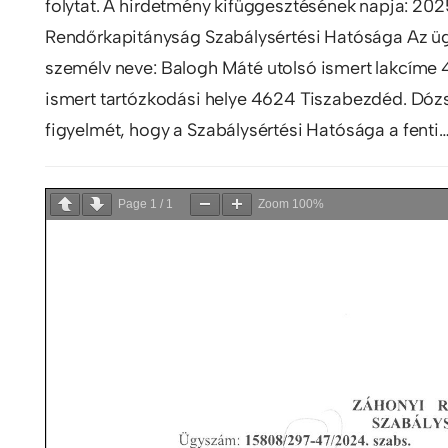
folytat. A hirdetmény kifüggesztésének napja: 20
Rendőrkapitányság Szabálysértési Hatósága Az üg
személv neve: Balogh Máté utolsó ismert lakcíme 4
ismert tartózkodási helye 4624 Tiszabezdéd. Dózsa
figyelmét, hogy a Szabálysértési Hatósága a fenti
Page
1
/
1
Zoom
100%