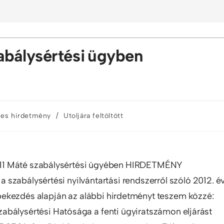
abálysértési ügyben
/
es hirdetmény
Utoljára feltöltött
,,,g11 Máté szabálysértési ügyében HIRDETMÉNY
 a szabálysértési nyilvántartási rendszerről szóló 2012. év
6) bekezdés alapján az alábbi hirdetményt teszem közzé:
abálysértési Hatósága a fenti ügyiratszámon eljárást