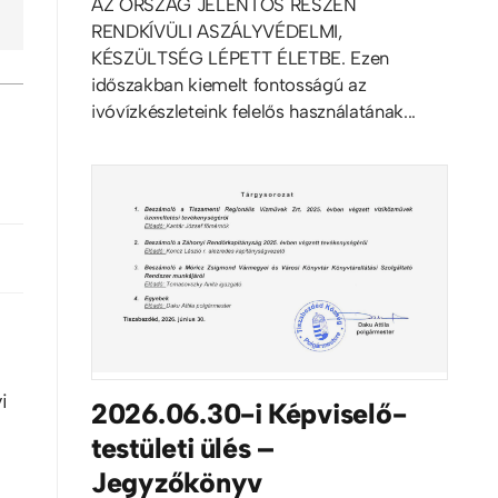
AZ ORSZÁG JELENTŐS RÉSZÉN
RENDKÍVÜLI ASZÁLYVÉDELMI,
KÉSZÜLTSÉG LÉPETT ÉLETBE. Ezen
időszakban kiemelt fontosságú az
ivóvízkészleteink felelős használatának...
i
2026.06.30-i Képviselő-
testületi ülés –
Jegyzőkönyv