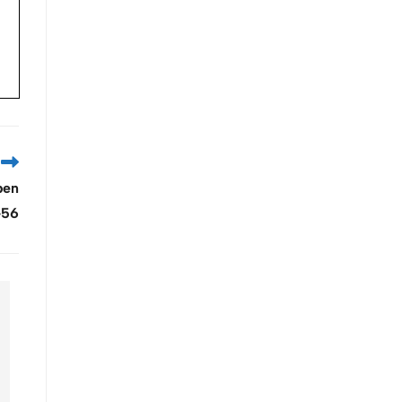
ben
-56