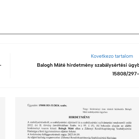
Kovetkezo tartalom
-
Balogh Máté hirdetmény szabálysértési ügy
15808/297