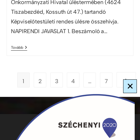
Önkormányzati Hivatal üléstermében (4624
Tiszabezdéd, Kossuth út 47.) tartandó
Képviselőtestületi rendes ülésre összehívja.
NAPIRENDI JAVASLAT 1. Beszámoló a…
Tovább
1
2
3
4
…
7
×