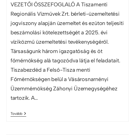
VEZETŐI ÖSSZEFOGLALÓ A Tiszamenti
Regionális Vízművek Zrt. bérleti-üzemeltetési
jogviszony alapján üzemeltet és ezúton teljesíti
beszámolási kötelezettségét a 2025. évi
víziközmű üzemeltetési tevékenységéről.
Társaságunk három igazgatóság és öt
főmérnökség alá tagozódva látja el feladatait.
Tiszabezdéd a Felső-Tisza menti
Főmérnökségen belül a Vásárosnarnényi
Üzemmérnökség Záhonyi Üzemegységéhez
tartozik. A…
Tovább