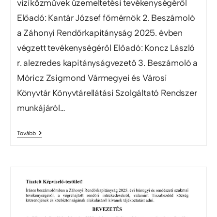
viziközművek üzemeltetési tevékenységéről
Előadó: Kantár József főmérnök 2. Beszámoló
a Záhonyi Rendőrkapitányság 2025. évben
végzett tevékenységéről Előadó: Koncz László
r. alezredes kapitányságvezető 3. Beszámoló a
Móricz Zsigmond Vármegyei és Városi
Könyvtár Könyvtárellátási Szolgáltató Rendszer
munkájáról…
Tovább