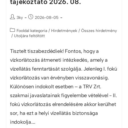
tájékoztató 2026. 08.
3ky
2026-08-05
Fooldal kategoria
/
Hirdetmények
/
Összes hirdetmény
/
Utoljára feltöltött
Tisztelt tiszabezdédiek! Fontos, hogy a
vízkorlátozás átmeneti intézkedés, amely a
vízellátás fenntartását szolgálja. Jelenleg I. fokú
vízkorlátozás van érvényben visszavonásig.
Különösen indokolt esetben – a TRV Zrt.
szakmai javaslatainak figyelembe vételével - II.
fokú vízkorlátozás elrendelésére akkor kerülhet
sor, ha ezt a helyi vízellátás biztonsága
indokolja.…