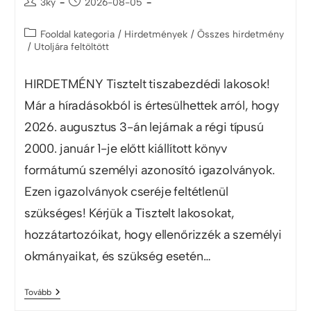
3ky
2026-08-05
Fooldal kategoria
/
Hirdetmények
/
Összes hirdetmény
/
Utoljára feltöltött
HIRDETMÉNY Tisztelt tiszabezdédi lakosok!
Már a híradásokból is értesülhettek arról, hogy
2026. augusztus 3-án lejárnak a régi típusú
2000. január 1-je előtt kiállított könyv
formátumú személyi azonosító igazolványok.
Ezen igazolványok cseréje feltétlenül
szükséges! Kérjük a Tisztelt lakosokat,
hozzátartozóikat, hogy ellenőrizzék a személyi
okmányaikat, és szükség esetén…
Tovább