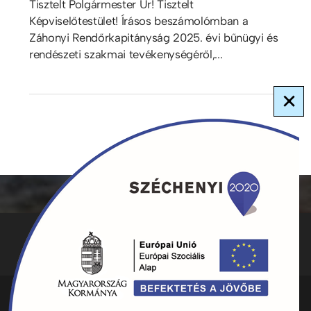
Tisztelt Polgármester Úr! Tisztelt
Képviselőtestület! Írásos beszámolómban a
Záhonyi Rendőrkapitányság 2025. évi bűnügyi és
rendészeti szakmai tevékenységéről,...
×
ADATKEZELÉS
KAPCSOLAT
HIRDETMÉNYEK