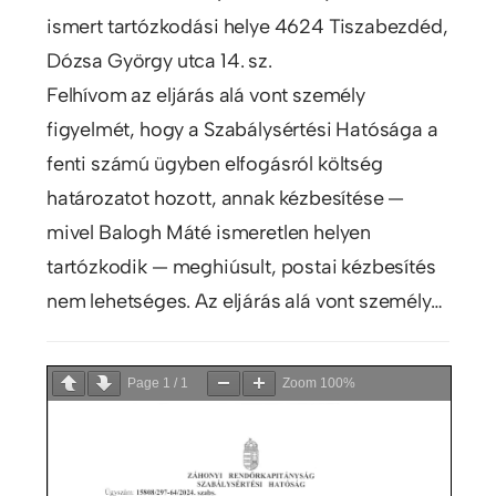
ismert tartózkodási helye 4624 Tiszabezdéd,
Dózsa György utca 14. sz.
Felhívom az eljárás alá vont személy
figyelmét, hogy a Szabálysértési Hatósága a
fenti számú ügyben elfogásról költség
határozatot hozott, annak kézbesítése —
mivel Balogh Máté ismeretlen helyen
tartózkodik — meghiúsult, postai kézbesítés
nem lehetséges. Az eljárás alá vont személy…
Page
1
/
1
Zoom
100%