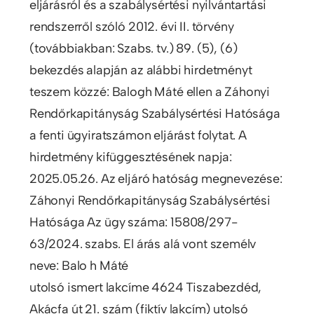
eljárásról és a szabálysértési nyilvántartási
rendszerről szóló 2012. évi II. törvény
(továbbiakban: Szabs. tv.) 89. (5), (6)
bekezdés alapján az alábbi hirdetményt
teszem közzé: Balogh Máté ellen a Záhonyi
Rendőrkapitányság Szabálysértési Hatósága
a fenti ügyiratszámon eljárást folytat. A
hirdetmény kifüggesztésének napja:
2025.05.26. Az eljáró hatóság megnevezése:
Záhonyi Rendőrkapitányság Szabálysértési
Hatósága Az ügy száma: 15808/297-
63/2024. szabs. El árás alá vont személv
neve: Balo h Máté
utolsó ismert lakcíme 4624 Tiszabezdéd,
Akácfa út 21. szám (fiktív lakcím) utolsó