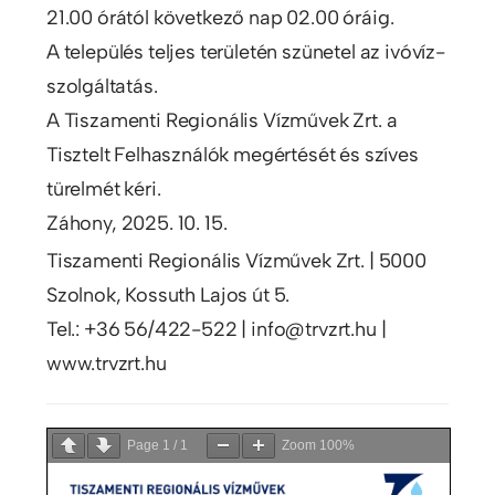
21.00 órától következő nap 02.00 óráig.
A település teljes területén szünetel az ivóvíz-
szolgáltatás.
A Tiszamenti Regionális Vízművek Zrt. a
Tisztelt Felhasználók megértését és szíves
türelmét kéri.
Záhony, 2025. 10. 15.
Tiszamenti Regionális Vízművek Zrt. | 5000
Szolnok, Kossuth Lajos út 5.
Tel.: +36 56/422-522 | info@trvzrt.hu |
www.trvzrt.hu
Page
1
/
1
Zoom
100%