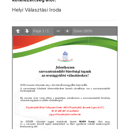
Helyi Választási Iroda
Page
1
/
1
Zoom
100%