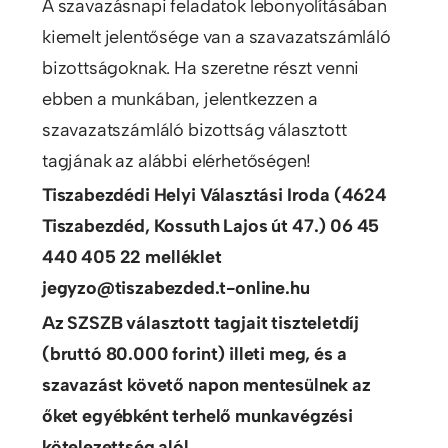
A szavazásnapi feladatok lebonyolításában
kiemelt jelentősége van a szavazatszámláló
bizottságoknak. Ha szeretne részt venni
ebben a munkában, jelentkezzen a
szavazatszámláló bizottság választott
tagjának az alábbi elérhetőségen!
Tiszabezdédi Helyi Választási Iroda (4624
Tiszabezdéd, Kossuth Lajos út 47.) 06 45
440 405 22 melléklet
jegyzo@tiszabezded.t-online.hu
Az SZSZB választott tagjait tiszteletdíj
(bruttó 80.000 forint) illeti meg, és a
szavazást követő napon mentesülnek az
őket egyébként terhelő munkavégzési
kötelezettség alól.