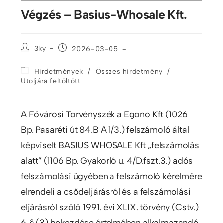
Végzés – Basius-Whosale Kft.
3ky
2026-03-05
/
/
Hirdetmények
Összes hirdetmény
Utoljára feltöltött
A Fővárosi Törvényszék a Egono Kft (1026
Bp. Pasaréti út 84.B A 1/3.) felszámoló által
képviselt BASIUS WHOSALE Kft „felszámolás
alatt” (1106 Bp. Gyakorló u. 4/D.fszt.3.) adós
felszámolási ügyében a felszámoló kérelmére
elrendeli a csődeljárásról és a felszámolási
eljárásról szóló 1991. évi XLIX. törvény (Cstv.)
6. § (3) bekezdése értelmében alkalmazandó,