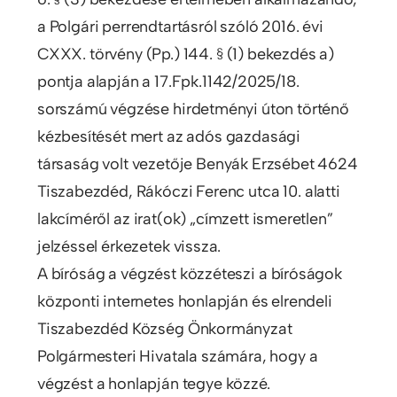
a Polgári perrendtartásról szóló 2016. évi
CXXX. törvény (Pp.) 144. § (1) bekezdés a)
pontja alapján a 17.Fpk.1142/2025/18.
sorszámú végzése hirdetményi úton történő
kézbesítését mert az adós gazdasági
társaság volt vezetője Benyák Erzsébet 4624
Tiszabezdéd, Rákóczi Ferenc utca 10. alatti
lakcíméről az irat(ok) „címzett ismeretlen”
jelzéssel érkezetek vissza.
A bíróság a végzést közzéteszi a bíróságok
központi internetes honlapján és elrendeli
Tiszabezdéd Község Önkormányzat
Polgármesteri Hivatala számára, hogy a
végzést a honlapján tegye közzé.