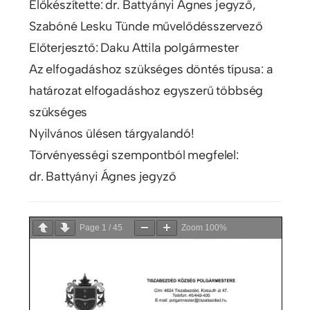
Előkészítette: dr. Battyányi Ágnes jegyző,
Szabóné Lesku Tünde művelődésszervező
Előterjesztő: Daku Attila polgármester
Az elfogadáshoz szükséges döntés típusa: a
határozat elfogadáshoz egyszerű többség
szükséges
Nyilvános ülésen tárgyalandó!
Törvényességi szempontból megfelel:
dr. Battyányi Ágnes jegyző
Page
1
/
45
Zoom
100%