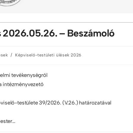
és 2026.05.26. – Beszámoló
/
ések
Képviselő-testületi ülések 2026
elmi tevékenységről
ea intézményvezető
selő-testülete 39/2026. (V.26.) határozatával
mester…