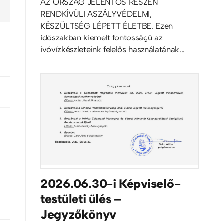
AZ ORSZÁG JELENTŐS RÉSZÉN
RENDKÍVÜLI ASZÁLYVÉDELMI,
KÉSZÜLTSÉG LÉPETT ÉLETBE. Ezen
időszakban kiemelt fontosságú az
ivóvízkészleteink felelős használatának...
2026.06.30-i Képviselő-
testületi ülés –
Jegyzőkönyv