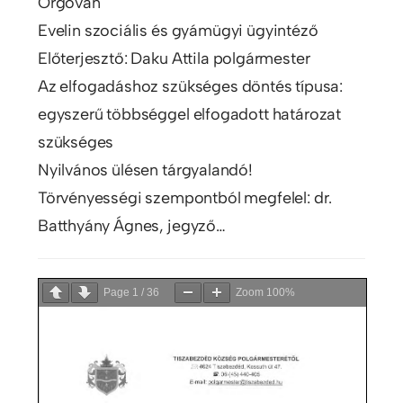
Orgován
Evelin szociális és gyámügyi ügyintéző
Előterjesztő: Daku Attila polgármester
Az elfogadáshoz szükséges döntés típusa:
egyszerű többséggel elfogadott határozat
szükséges
Nyilvános ülésen tárgyalandó!
Törvényességi szempontból megfelel: dr.
Batthyány Ágnes, jegyző…
Page
1
/
36
Zoom
100%