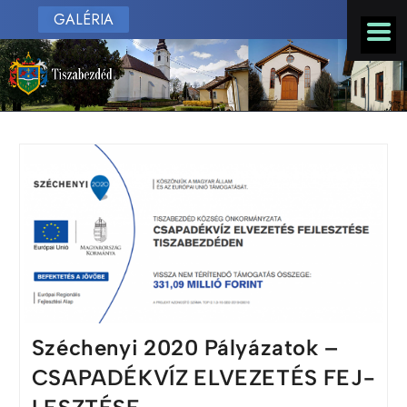
GALÉRIA
Széchenyi 2020 Pályá­zatok –
CSAPA­DÉK­VÍZ ELVE­ZE­TÉS FEJ­