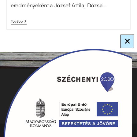
eredményeként a József Attila, Dózsa…
Tovább
×
ADATKEZELÉS
KAPCSOLAT
HIRDETMÉNYEK