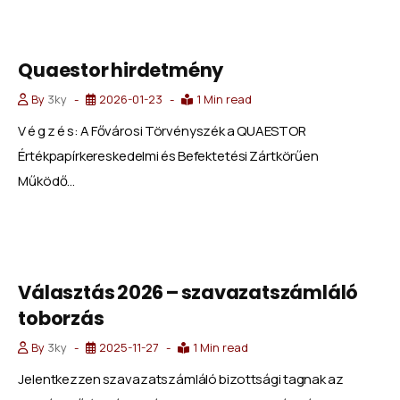
Quaestor hirdetmény
By
3ky
2026-01-23
1 Min read
V é g z é s: A Fővárosi Törvényszék a QUAESTOR
Értékpapírkereskedelmi és Befektetési Zártkörűen
Működő...
Választás 2026 – szavazatszámláló
toborzás
By
3ky
2025-11-27
1 Min read
Jelentkezzen szavazatszámláló bizottsági tagnak az