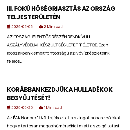
III. FOKÚ HŐSÉGRIASZTÁS AZ ORSZÁG
TELJES TERÜLETÉN
2026-08-05
2 Min read
AZ ORSZÁG JELENTŐS RÉSZÉN RENDKÍVÜLI
ASZÁLYVÉDELMI, KÉSZÜLTSÉG LÉPETT ÉLETBE. Ezen
időszakban kiemelt fontosságú az ivóvízkészleteink
felelős...
KORÁBBAN KEZDJÜK A HULLADÉKOK
BEGYŰJTÉSÉT!
2026-06-30
1 Min read
Az ÉAK Nonprofit Kft. tájékoztatja az ingatlanhasználókat,
hogy a tartósan magas hőmérséklet miatt a szolgáltatási