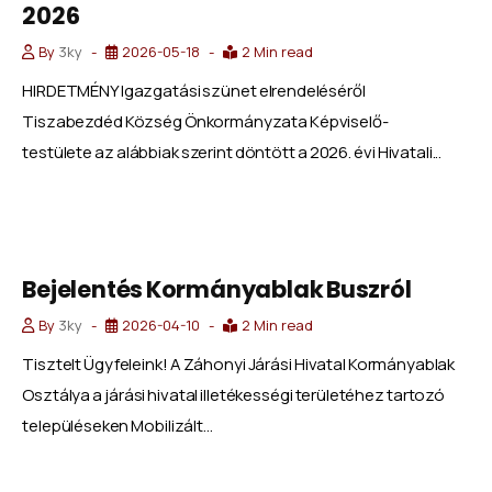
2026
By
3ky
2026-05-18
2 Min read
HIRDETMÉNY Igazgatási szünet elrendeléséről
Tiszabezdéd Község Önkormányzata Képviselő-
testülete az alábbiak szerint döntött a 2026. évi Hivatali...
Bejelentés Kormányablak Buszról
By
3ky
2026-04-10
2 Min read
Tisztelt Ügyfeleink! A Záhonyi Járási Hivatal Kormányablak
Osztálya a járási hivatal illetékességi területéhez tartozó
településeken Mobilizált...