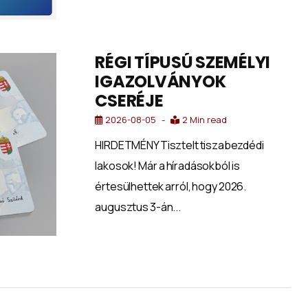
RÉGI TÍPUSÚ SZEMÉLYI
IGAZOLVÁNYOK
CSERÉJE
2026-08-05
2 Min read
HIRDETMÉNY Tisztelt tiszabezdédi
lakosok! Már a híradásokból is
értesülhettek arról, hogy 2026.
augusztus 3-án...