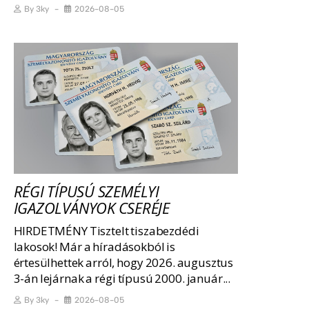
By
3ky
2026-08-05
RÉGI TÍPUSÚ SZEMÉLYI
IGAZOLVÁNYOK CSERÉJE
HIRDETMÉNY Tisztelt tiszabezdédi
lakosok! Már a híradásokból is
értesülhettek arról, hogy 2026. augusztus
3-án lejárnak a régi típusú 2000. január...
By
3ky
2026-08-05