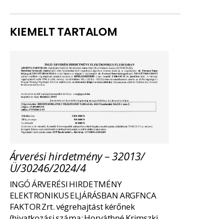
KIEMELT TARTALOM
Árverési hirdetmény – 32013/
Ü/30246/2024/4
INGÓ ÁRVERÉSI HIRDETMÉNY
ELEKTRONIKUS ELJÁRÁSBAN ARGFNCA
FAKTOR Zrt. végrehajtást kérőnek
(hivatkozási száma: Horváthné Krimszki