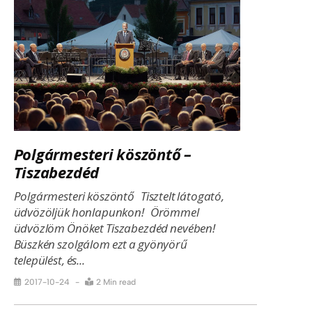
Polgármesteri köszöntő –
Tiszabezdéd
Polgármesteri köszöntő Tisztelt látogató,
üdvözöljük honlapunkon! Örömmel
üdvözlöm Önöket Tiszabezdéd nevében!
Büszkén szolgálom ezt a gyönyörű
települést, és...
2017-10-24
2 Min read