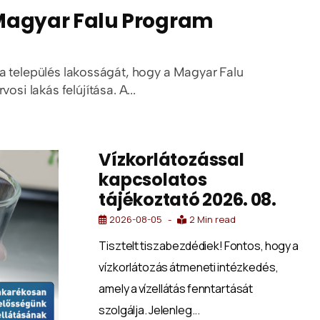
 Magyar Falu Program
 település lakosságát, hogy a Magyar Falu
si lakás felújítása. A...
Vízkorlátozással
kapcsolatos
tájékoztató 2026. 08.
2026-08-05
2 Min read
Tisztelt tiszabezdédiek! Fontos, hogy a
vízkorlátozás átmeneti intézkedés,
amely a vízellátás fenntartását
szolgálja. Jelenleg...