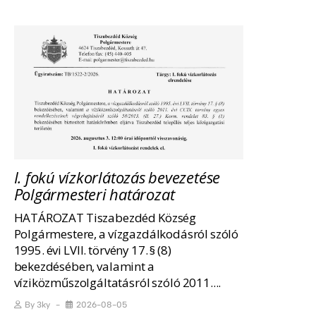
I. fokú vízkorlátozás bevezetése
Polgármesteri határozat
HATÁROZAT Tiszabezdéd Község
Polgármestere, a vízgazdálkodásról szóló
1995. évi LVII. törvény 17. § (8)
bekezdésében, valamint a
víziközműszolgáltatásról szóló 2011....
By
3ky
2026-08-05