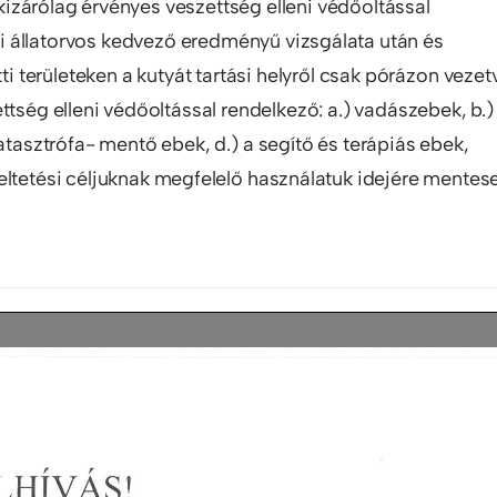
l kizárólag érvényes veszettség elleni védőoltással
i állatorvos kedvező eredményű vizsgálata után és
ti területeken a kutyát tartási helyről csak pórázon vezet
ttség elleni védőoltással rendelkező: a.) vadászebek, b.)
katasztrófa- mentő ebek, d.) a segítő és terápiás ebek,
eltetési céljuknak megfelelő használatuk idejére mentes