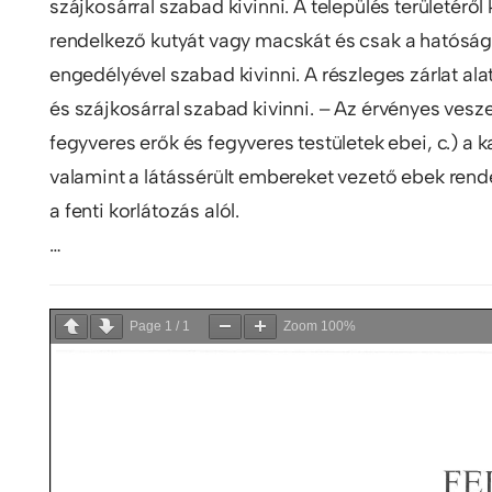
szájkosárral szabad kivinni. A település területérő
rendelkező kutyát vagy macskát és csak a hatóság
engedélyével szabad kivinni. A részleges zárlat alat
és szájkosárral szabad kivinni. – Az érvényes vesze
fegyveres erők és fegyveres testületek ebei, c.) a 
valamint a látássérült embereket vezető ebek rend
a fenti korlátozás alól.
…
Page
1
/
1
Zoom
100%