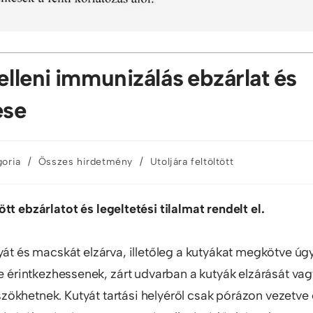
elleni immunizálás ebzárlat és
ése
/
/
goria
Összes hirdetmény
Utoljára feltöltött
tt ebzárlatot és legeltetési tilalmat rendelt el.
tyát és macskát elzárva, illetőleg a kutyákat megkötve úg
ne érintkezhessenek, zárt udvarban a kutyák elzárását va
zökhetnek. Kutyát tartási helyéről csak pórázon vezetve