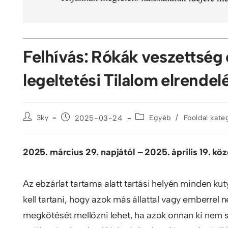
Felhívás: Rókák veszettség 
legeltetési Tilalom elrendel
/
3ky
2025-03-24
Egyéb
Fooldal kate
2025. március 29. napjától – 2025. április 19. közö
Az ebzárlat tartama alatt tartási helyén minden ku
kell tartani, hogy azok más állattal vagy emberrel 
megkötését mellőzni lehet, ha azok onnan ki nem s