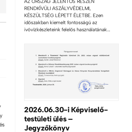
AZ ORSZÁG JELENTŐS RÉSZÉN
RENDKÍVÜLI ASZÁLYVÉDELMI,
KÉSZÜLTSÉG LÉPETT ÉLETBE. Ezen
időszakban kiemelt fontosságú az
ivóvízkészleteink felelős használatának...
y
2026.06.30-i Képviselő-
gy
testületi ülés –
 és
Jegyzőkönyv