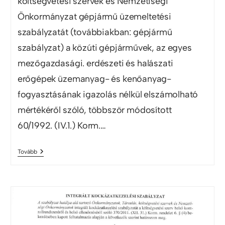
költségvetési szervek és Nemzetiségi
Önkormányzat gépjármű üzemeltetési
szabályzatát (továbbiakban: gépjármű
szabályzat) a közúti gépjárművek, az egyes
mezőgazdasági. erdészeti és halászati
erőgépek üzemanyag- és kenőanyag-
fogyasztásának igazolás nélkül elszámolható
mértékéről szóló, többször módosított
60/1992. (IV.1.) Korm.…
Tovább