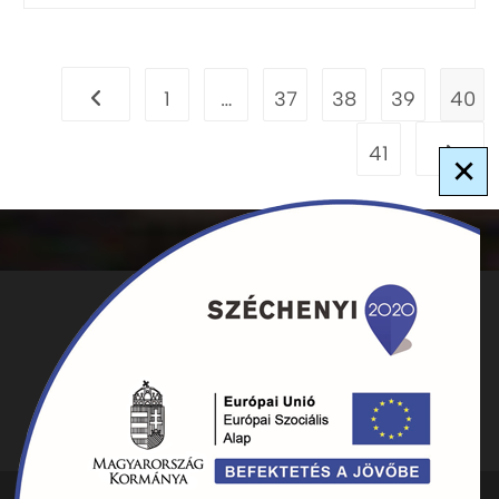
1
…
37
38
39
40
41
×
ADATKEZELÉS
KAPCSOLAT
HIRDETMÉNYEK