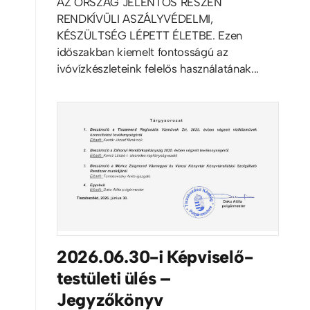
AZ ORSZÁG JELENTŐS RÉSZÉN
RENDKÍVÜLI ASZÁLYVÉDELMI,
KÉSZÜLTSÉG LÉPETT ÉLETBE. Ezen
időszakban kiemelt fontosságú az
ivóvízkészleteink felelős használatának...
2026.06.30-i Képviselő-
testületi ülés –
Jegyzőkönyv